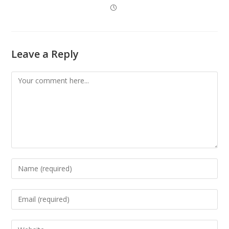
Leave a Reply
Comment
Enter
your
name
Enter
or
your
username
email
Enter
to