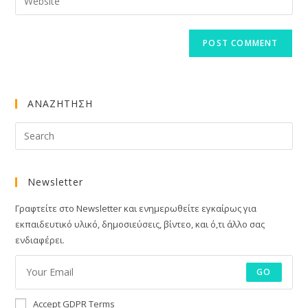
address
your
comment
to
website
comment
URL
(optional)
ΑΝΑΖΗΤΗΣΗ
Newsletter
Γραφτείτε στο Newsletter και ενημερωθείτε εγκαίρως για
εκπαιδευτικό υλικό, δημοσιεύσεις, βίντεο, και ό,τι άλλο σας
ενδιαφέρει.
GO
Accept GDPR Terms