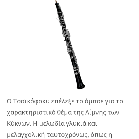
Ο Τσαϊκόφσκυ επέλεξε το όμποε για το
χαρακτηριστικό θέμα της Λίμνης των
Κύκνων. Η μελωδία γλυκιά και
μελαγχολική ταυτοχρόνως, όπως η