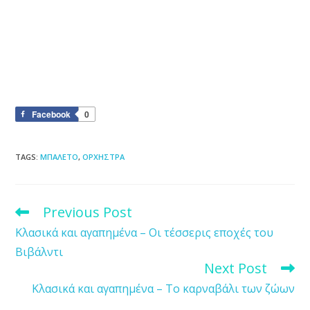
Facebook
0
TAGS
:
ΜΠΑΛΕΤΟ
,
ΟΡΧΗΣΤΡΑ
Previous Post
Read
more
Κλασικά και αγαπημένα – Οι τέσσερις εποχές του
articles
Βιβάλντι
Next Post
Κλασικά και αγαπημένα – Το καρναβάλι των ζώων