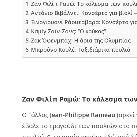
Ζαν Φιλίπ Ραμώ: Το κάλεσμα των πουλ
Αντόνιο Βιβάλντι: Κονσέρτο για βιολί –
Έινογιουανι Ράουταβαρα: Κονσέρτο γι
Καμίγ Σαιν-Σανς: “Ο κούκος”
Ζακ Όφενμπαχ: Η άρια της Ολυμπίας
Μπρούνο Κουλέ: Ταξιδιάρικα πουλιά
Ζαν Φιλίπ Ραμώ: Το κάλεσμα τω
Ο Γάλλος
Jean-Philippe Rameau
(αρκεί
έβαλε το τραγούδι των πουλιών στο π
πουλιών”, το οποίο ακούμε εδώ από δύ