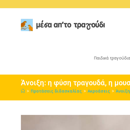
Skip
to
content
Παιδικά τραγούδι
Άνοιξη: η φύση τραγουδά, η μουσ
>
Προτάσεις διδασκαλίας
>
Ακροάσεις
>
Άνοιξη