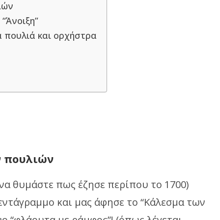
ιών
 “Άνοιξη”
α πουλιά και ορχήστρα
ν πουλιών
 να θυμάστε πως έζησε περίπου το 1700)
εντάγραμμο και μας άφησε το “Κάλεσμα των
ο “φλάουτα με ράμφος”! (όπως λέγεται