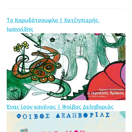
Το Καρυδότσουφλο | Χατζηπιερής,
Ιωαννίδης
Ένας ίσον κανένας | Φοίβος Δεληβοριάς