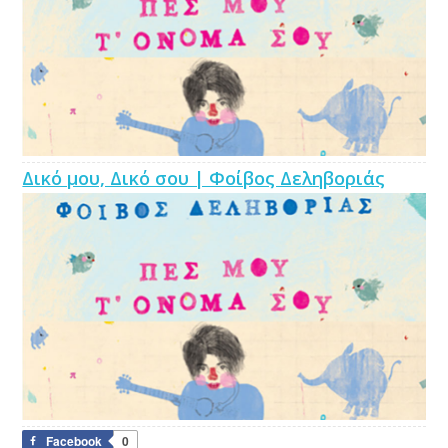
Δικό μου, Δικό σου | Φοίβος Δεληβοριάς
Facebook
0