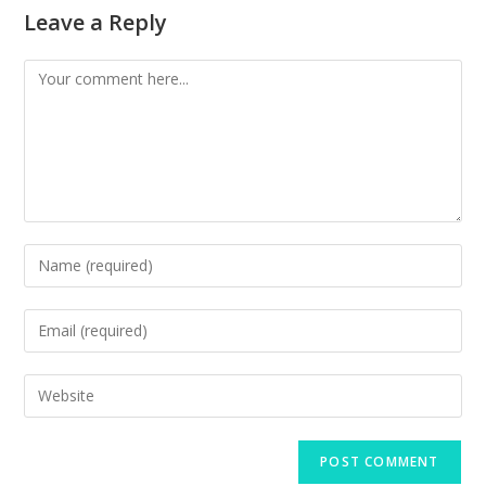
Leave a Reply
Comment
Enter
your
name
Enter
or
your
username
email
Enter
to
address
your
comment
to
website
comment
URL