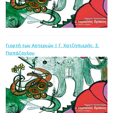
Γιορτή των Αστεριών | Γ. Χατζηπιερής, Σ.
Παπάζογλου