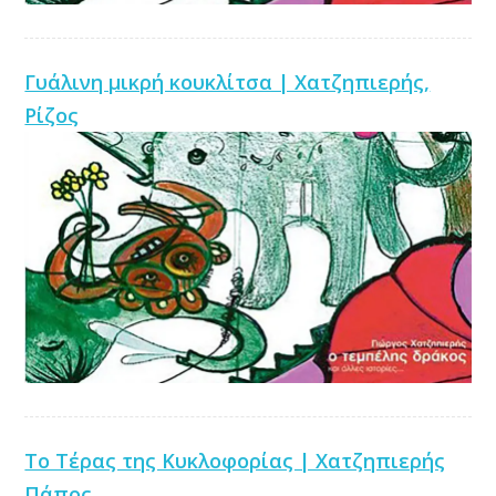
Γυάλινη μικρή κουκλίτσα | Χατζηπιερής,
Ρίζος
Το Τέρας της Κυκλοφορίας | Χατζηπιερής
Πάπος