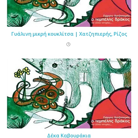
Γυάλινη μικρή κουκλίτσα | Χατζηπιερής, Ρίζος
Δέκα Καβουράκια