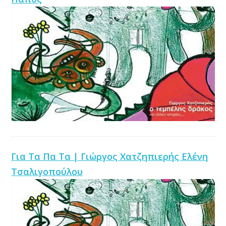
Για Τα Πα Τα | Γιώργος Χατζηπιερής Ελένη
Τσαλιγοπούλου