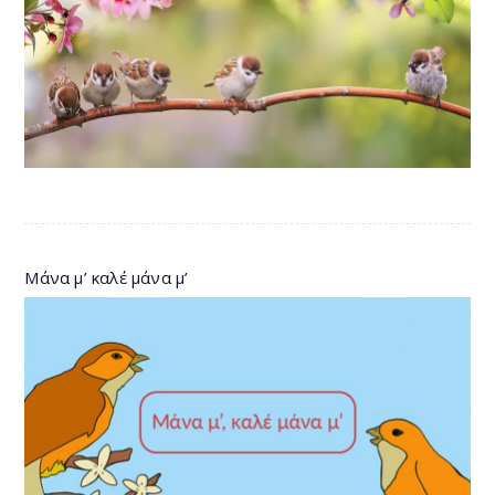
Μάνα μ’ καλέ μάνα μ’