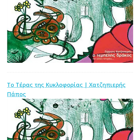
Το Τέρας της Κυκλοφορίας | Χατζηπιερής
Πάπος