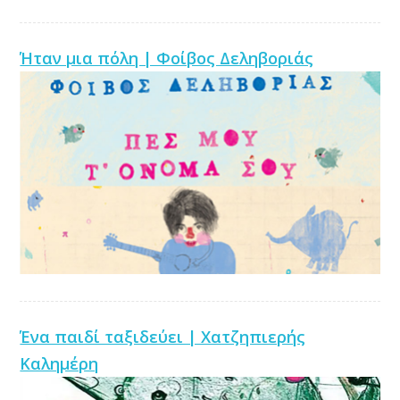
Ήταν μια πόλη | Φοίβος Δεληβοριάς
Ένα παιδί ταξιδεύει | Χατζηπιερής
Καλημέρη