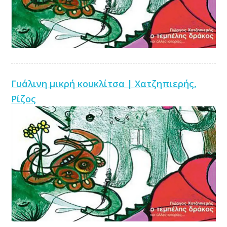
Γυάλινη μικρή κουκλίτσα | Χατζηπιερής,
Ρίζος