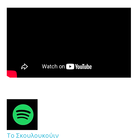
Το Σκουλουκούιν