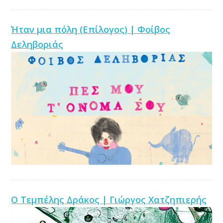
Ήταν μια πόλη (Επίλογος) | Φοίβος
Δεληβοριάς
Ο Τεμπέλης Δράκος | Γιώργος Χατζηπιερής