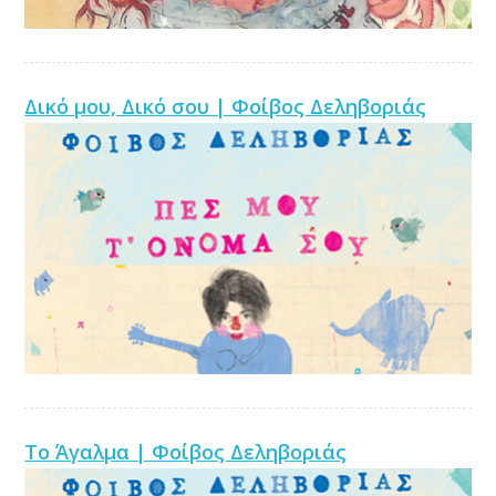
Δικό μου, Δικό σου | Φοίβος Δεληβοριάς
Το Άγαλμα | Φοίβος Δεληβοριάς