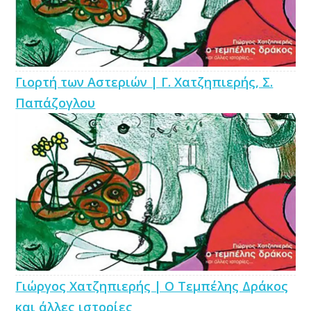
Γιορτή των Αστεριών | Γ. Χατζηπιερής, Σ.
Παπάζογλου
Γιώργος Χατζηπιερής | Ο Τεμπέλης Δράκος
και άλλες ιστορίες