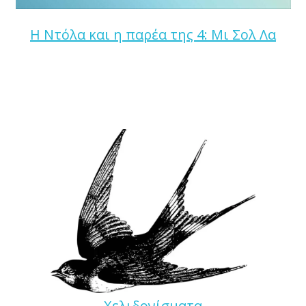
Η Ντόλα και η παρέα της 4: Μι Σολ Λα
Χελιδονίσματα