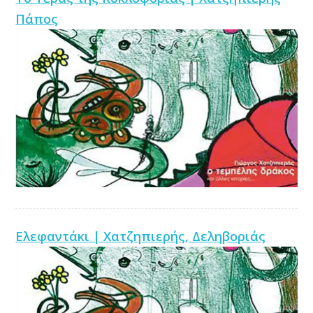
Πάπος
Ελεφαντάκι | Χατζηπιερής, Δεληβοριάς