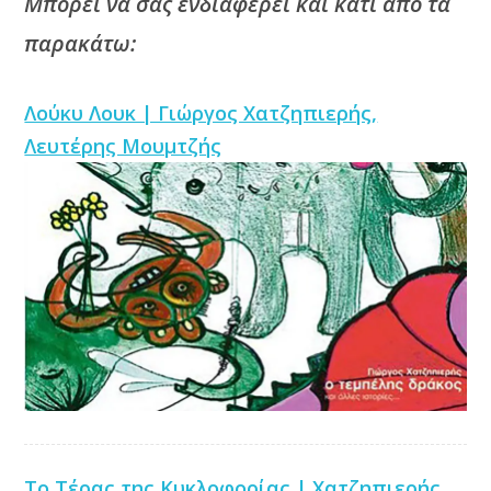
Μπορεί να σας ενδιαφέρει και κάτι από τα
παρακάτω:
Λούκυ Λουκ | Γιώργος Χατζηπιερής,
Λευτέρης Μουμτζής
Το Τέρας της Κυκλοφορίας | Χατζηπιερής