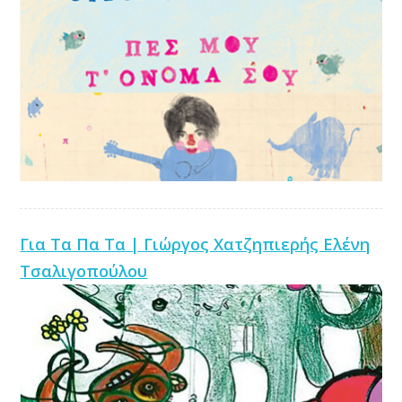
Για Τα Πα Τα | Γιώργος Χατζηπιερής Ελένη
Τσαλιγοπούλου