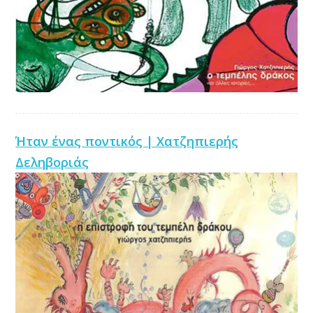
Ήταν ένας ποντικός | Χατζηπιερής
Δεληβοριάς