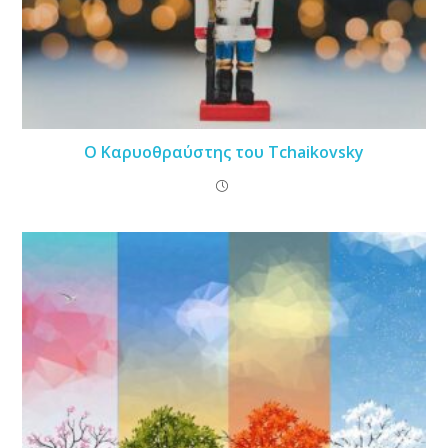
Ο Kαρυοθραύστης του Tchaikovsky