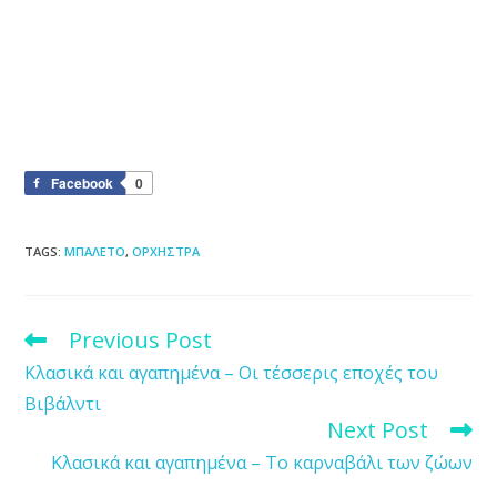
Facebook
0
TAGS
:
ΜΠΑΛΕΤΟ
,
ΟΡΧΗΣΤΡΑ
Previous Post
Read
more
Κλασικά και αγαπημένα – Οι τέσσερις εποχές του
articles
Βιβάλντι
Next Post
Κλασικά και αγαπημένα – Το καρναβάλι των ζώων