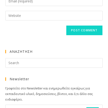
or
your
username
email
Enter
to
address
your
comment
to
website
comment
URL
(optional)
ΑΝΑΖΗΤΗΣΗ
Newsletter
Γραφτείτε στο Newsletter και ενημερωθείτε εγκαίρως για
εκπαιδευτικό υλικό, δημοσιεύσεις, βίντεο, και ό,τι άλλο σας
ενδιαφέρει.