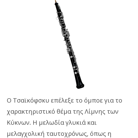
Ο Τσαϊκόφσκυ επέλεξε το όμποε για το
χαρακτηριστικό θέμα της Λίμνης των
Κύκνων. Η μελωδία γλυκιά και
μελαγχολική ταυτοχρόνως, όπως η