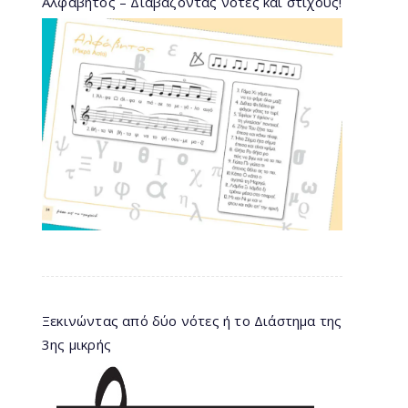
Αλφάβητος – Διαβάζοντας νότες και στίχους!
Ξεκινώντας από δύο νότες ή το Διάστημα της
3ης μικρής