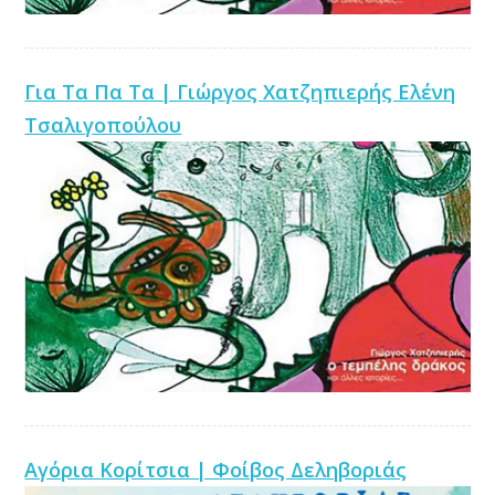
Για Τα Πα Τα | Γιώργος Χατζηπιερής Ελένη
Τσαλιγοπούλου
Αγόρια Κορίτσια | Φοίβος Δεληβοριάς