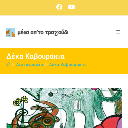
Skip
to
content
Δέκα Καβουράκια
>
Δισκογραφία
>
Δέκα Καβουράκια