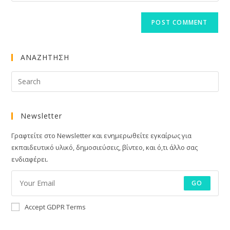
comment
to
website
comment
URL
(optional)
ΑΝΑΖΗΤΗΣΗ
Newsletter
Γραφτείτε στο Newsletter και ενημερωθείτε εγκαίρως για
εκπαιδευτικό υλικό, δημοσιεύσεις, βίντεο, και ό,τι άλλο σας
ενδιαφέρει.
GO
Accept GDPR Terms