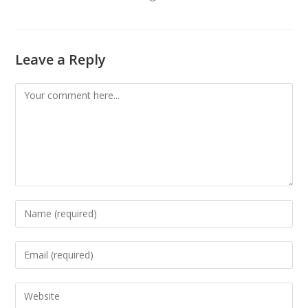
Leave a Reply
Comment
Enter
your
name
Enter
or
your
username
email
Enter
to
address
your