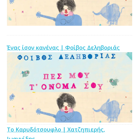
Ένας ίσον κανένας | Φοίβος Δεληβοριάς
Το Καρυδότσουφλο | Χατζηπιερής,
Ιωαννίδης