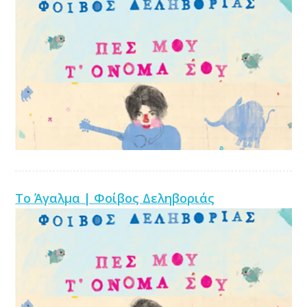
Το Άγαλμα | Φοίβος Δεληβοριάς