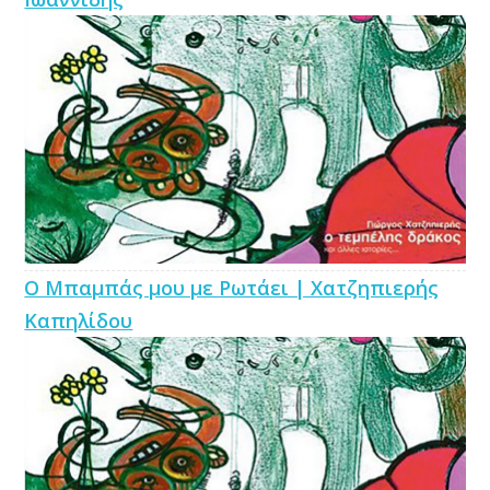
Ο Μπαμπάς μου με Ρωτάει | Χατζηπιερής
Καπηλίδου