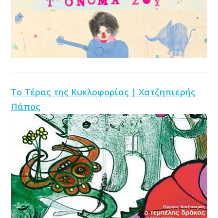
Το Τέρας της Κυκλοφορίας | Χατζηπιερής
Πάπος