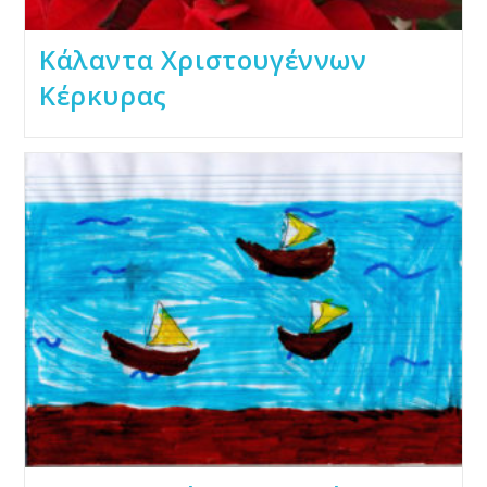
Κάλαντα Χριστουγέννων
Κέρκυρας