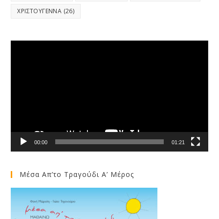
ΧΡΙΣΤΟΥΓΕΝΝΑ
(26)
Video
Player
00:00
01:21
Μέσα Απ’το Τραγούδι Α’ Μέρος