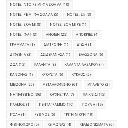
ΝΟΤΕΣ: ΝΤΟ ΡΕ ΜΙ ΦΑ ΣΟΛ ΛΑ
(10)
ΝΟΤΕΣ: ΡΕ ΜΙ ΦΑ ΣΟΛ ΛΑ
(5)
ΝΟΤΕΣ: ΣΙ♭
(3)
ΝΟΤΕΣ: ΣΟΛ ΜΙ
(8)
ΝΟΤΕΣ: ΣΟΛ ΜΙ ΡΕ
(1)
ΝΟΤΕΣ: ΦΑ#
(3)
ΑΝΟΙΞΗ
(25)
ΑΠΟΚΡΙΕΣ
(4)
ΓΡΑΜΜΑΤΑ
(1)
ΔΙΑΤΡΟΦΗ
(1)
ΔΙΕΣΗ
(1)
ΔΙΦΩΝΙΑ
(3)
ΔΩΔΕΚΑΝΗΣΑ
(1)
ΕΛΑΣΣΟΝΑ
(6)
ΖΩΑ
(15)
ΚΑΛΑΝΤΑ
(8)
ΚΑΛΑΝΤΑ ΛΑΖΑΡΟΥ
(4)
ΚΑΝΟΝΑΣ
(1)
ΚΡΟΥΣΤΑ
(6)
ΚΥΚΛΟΣ
(5)
ΜΕΙΖΟΝΑ
(25)
ΜΕΤΑΛΛΟΦΩΝΟ
(61)
ΜΠΑΛΕΤΟ
(2)
ΝΗΠΙΑΓΩΓΕΙΟ
(36)
ΟΡΧΗΣΤΡΑ
(7)
ΠΑΙΧΝΙΔΙ
(15)
ΠΑΛΜΟΣ
(1)
ΠΕΝΤΑΓΡΑΜΜΟ
(10)
ΠΟΥΛΙΑ
(19)
ΠΌΛΗ
(1)
ΡΥΘΜΟΣ
(5)
ΤΡΙΤΗ ΜΙΚΡΗ
(19)
ΦΘΙΝΟΠΩΡΟ
(5)
ΧΕΙΜΩΝΑΣ
(4)
ΧΕΛΙΔΟΝΙΣΜΑΤΑ
(6)