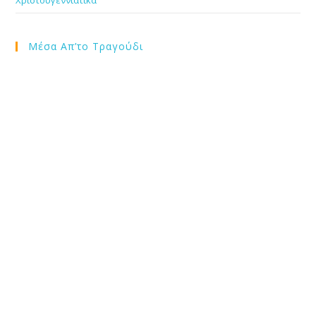
Χριστουγεννιάτικα
Μέσα Απ’το Τραγούδι