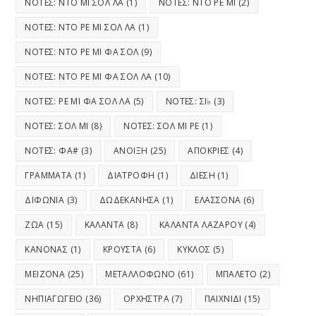
ΝΟΤΕΣ: ΝΤΟ ΜΙ ΣΟΛ ΛΑ
(1)
ΝΟΤΕΣ: ΝΤΟ ΡΕ ΜΙ
(2)
ΝΟΤΕΣ: ΝΤΟ ΡΕ ΜΙ ΣΟΛ ΛΑ
(1)
ΝΟΤΕΣ: ΝΤΟ ΡΕ ΜΙ ΦΑ ΣΟΛ
(9)
ΝΟΤΕΣ: ΝΤΟ ΡΕ ΜΙ ΦΑ ΣΟΛ ΛΑ
(10)
ΝΟΤΕΣ: ΡΕ ΜΙ ΦΑ ΣΟΛ ΛΑ
(5)
ΝΟΤΕΣ: ΣΙ♭
(3)
ΝΟΤΕΣ: ΣΟΛ ΜΙ
(8)
ΝΟΤΕΣ: ΣΟΛ ΜΙ ΡΕ
(1)
ΝΟΤΕΣ: ΦΑ#
(3)
ΑΝΟΙΞΗ
(25)
ΑΠΟΚΡΙΕΣ
(4)
ΓΡΑΜΜΑΤΑ
(1)
ΔΙΑΤΡΟΦΗ
(1)
ΔΙΕΣΗ
(1)
ΔΙΦΩΝΙΑ
(3)
ΔΩΔΕΚΑΝΗΣΑ
(1)
ΕΛΑΣΣΟΝΑ
(6)
ΖΩΑ
(15)
ΚΑΛΑΝΤΑ
(8)
ΚΑΛΑΝΤΑ ΛΑΖΑΡΟΥ
(4)
ΚΑΝΟΝΑΣ
(1)
ΚΡΟΥΣΤΑ
(6)
ΚΥΚΛΟΣ
(5)
ΜΕΙΖΟΝΑ
(25)
ΜΕΤΑΛΛΟΦΩΝΟ
(61)
ΜΠΑΛΕΤΟ
(2)
ΝΗΠΙΑΓΩΓΕΙΟ
(36)
ΟΡΧΗΣΤΡΑ
(7)
ΠΑΙΧΝΙΔΙ
(15)