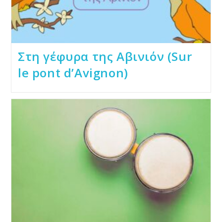
Στη γέφυρα της Αβινιόν (Sur
le pont d’Avignon)