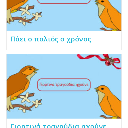
Πάει ο παλιός ο χρόνος
Γιορτινά τραγούδια ηχούνε