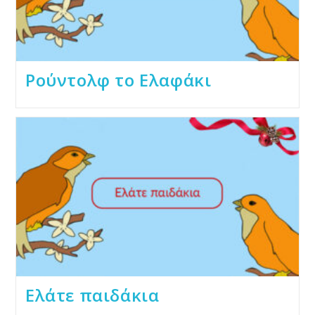
Ρούντολφ το Ελαφάκι
Ελάτε παιδάκια