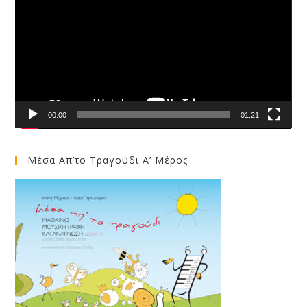
00:00
01:21
Μέσα Απ’το Τραγούδι Α’ Μέρος