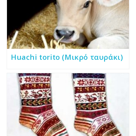
Huachi torito (Μικρό ταυράκι)