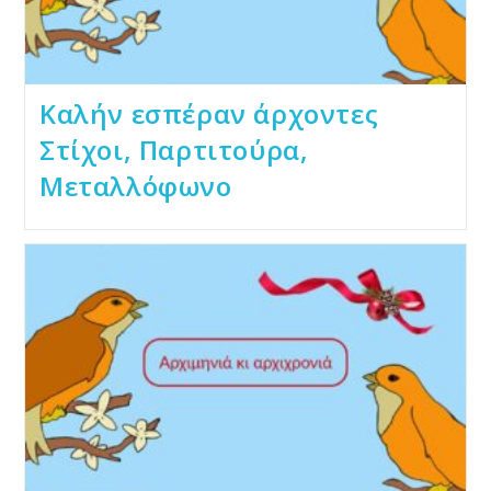
Καλήν εσπέραν άρχοντες
Στίχοι, Παρτιτούρα,
Μεταλλόφωνο