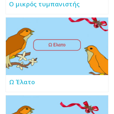
Ο μικρός τυμπανιστής
Ω Έλατο