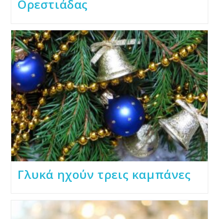
Ορεστιάδας
Γλυκά ηχούν τρεις καμπάνες