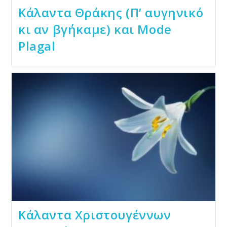
Κάλαντα Θράκης (Π’ αυγηνικό
κι αν βγήκαμε) και Mode
Plagal
Κάλαντα Χριστουγέννων