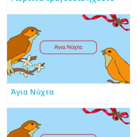
Άγια Νύχτα