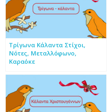
Τρίγωνα Kάλαντα Στίχοι,
Νότες, Μεταλλόφωνο,
Καραόκε