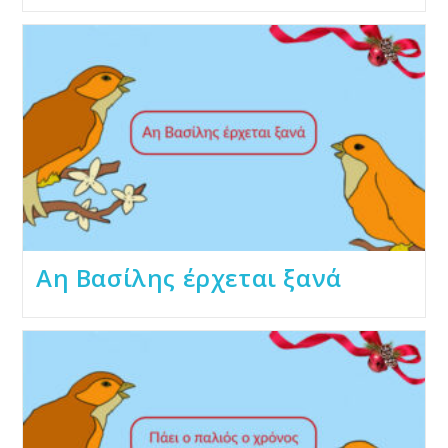
Αη Βασίλης έρχεται ξανά