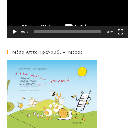
00:00
01:21
Μέσα Απ’το Τραγούδι Α’ Μέρος