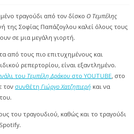
ημένο τραγούδι από τον δίσκο
Ο Τεμπέλης
νή της Σοφίας Παπάζογλου καλεί όλους τους
ουν σε μια μεγάλη γιορτή.
τα από τους πιο επιτυχημένους και
δικού ρεπερτορίου, είναι εξαντλημένο.
ανάλι του
Τεμπέλη Δράκου
στο YOUTUBE
, στο
ε τον
συνθέτη
Γιώργο Χατζηπιερή
και να
του.
χους του τραγουδιού, καθώς και το τραγούδι
potify.