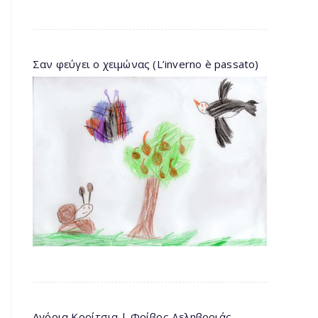
Σαν φεύγει ο χειμώνας (L’inverno è passato)
Αγόρια Κορίτσια | Φοίβος Δεληβοριάς