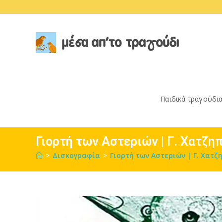
Skip
to
content
Παιδικά τραγούδι
Γιορτή των Αστεριών | Γ. Χατζη
>
Δισκογραφία
>
Γιορτή των Αστεριών | Γ. Χατζ