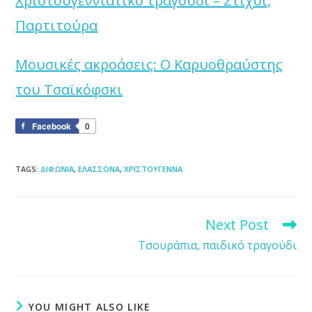
Χριστουγεννιάτικο τραγούδι – Στίχοι,
Παρτιτούρα
Μουσικές ακροάσεις: Ο Καρυοθραύστης
του Τσαϊκόφσκι
Facebook
0
TAGS
:
ΔΙΦΩΝΙΑ
,
ΕΛΑΣΣΟΝΑ
,
ΧΡΙΣΤΟΥΓΕΝΝΑ
Next Post
Read
more
Τσουράπια, παιδικό τραγούδι
articles
YOU MIGHT ALSO LIKE