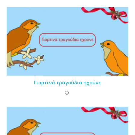
Γιορτινά τραγούδια ηχούνε