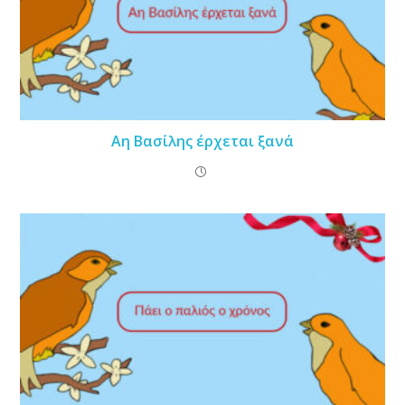
Αη Βασίλης έρχεται ξανά