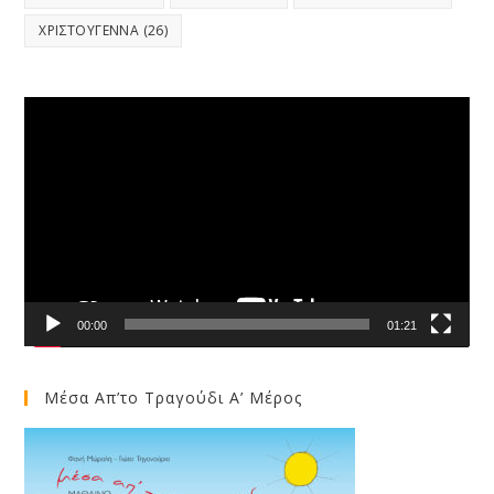
ΧΡΙΣΤΟΥΓΕΝΝΑ
(26)
Video
Player
00:00
01:21
Μέσα Απ’το Τραγούδι Α’ Μέρος