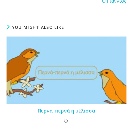
Ο Γιαννιός
YOU MIGHT ALSO LIKE
Περνά-περνά η μέλισσα