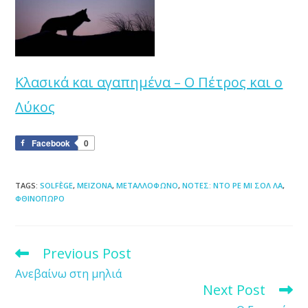
Κλασικά και αγαπημένα – Ο Πέτρος και ο
Λύκος
Facebook
0
TAGS
:
SOLFÈGE
,
ΜΕΙΖΟΝΑ
,
ΜΕΤΑΛΛΟΦΩΝΟ
,
ΝΟΤΕΣ: ΝΤΟ ΡΕ ΜΙ ΣΟΛ ΛΑ
,
ΦΘΙΝΟΠΩΡΟ
Previous Post
Read
more
Ανεβαίνω στη μηλιά
articles
Next Post