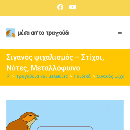
Skip
to
content
Σιγανός ψιχαλισμός – Στίχοι,
Νότες, Μεταλλόφωνο
>
Τραγούδια και μελωδίες
>
Παιδικά
>
Σιγανός ψιχαλι