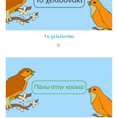
Το χελιδονάκι