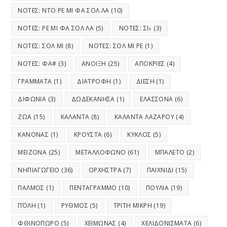
ΝΟΤΕΣ: ΝΤΟ ΡΕ ΜΙ ΦΑ ΣΟΛ ΛΑ
(10)
ΝΟΤΕΣ: ΡΕ ΜΙ ΦΑ ΣΟΛ ΛΑ
(5)
ΝΟΤΕΣ: ΣΙ♭
(3)
ΝΟΤΕΣ: ΣΟΛ ΜΙ
(8)
ΝΟΤΕΣ: ΣΟΛ ΜΙ ΡΕ
(1)
ΝΟΤΕΣ: ΦΑ#
(3)
ΑΝΟΙΞΗ
(25)
ΑΠΟΚΡΙΕΣ
(4)
ΓΡΑΜΜΑΤΑ
(1)
ΔΙΑΤΡΟΦΗ
(1)
ΔΙΕΣΗ
(1)
ΔΙΦΩΝΙΑ
(3)
ΔΩΔΕΚΑΝΗΣΑ
(1)
ΕΛΑΣΣΟΝΑ
(6)
ΖΩΑ
(15)
ΚΑΛΑΝΤΑ
(8)
ΚΑΛΑΝΤΑ ΛΑΖΑΡΟΥ
(4)
ΚΑΝΟΝΑΣ
(1)
ΚΡΟΥΣΤΑ
(6)
ΚΥΚΛΟΣ
(5)
ΜΕΙΖΟΝΑ
(25)
ΜΕΤΑΛΛΟΦΩΝΟ
(61)
ΜΠΑΛΕΤΟ
(2)
ΝΗΠΙΑΓΩΓΕΙΟ
(36)
ΟΡΧΗΣΤΡΑ
(7)
ΠΑΙΧΝΙΔΙ
(15)
ΠΑΛΜΟΣ
(1)
ΠΕΝΤΑΓΡΑΜΜΟ
(10)
ΠΟΥΛΙΑ
(19)
ΠΌΛΗ
(1)
ΡΥΘΜΟΣ
(5)
ΤΡΙΤΗ ΜΙΚΡΗ
(19)
ΦΘΙΝΟΠΩΡΟ
(5)
ΧΕΙΜΩΝΑΣ
(4)
ΧΕΛΙΔΟΝΙΣΜΑΤΑ
(6)