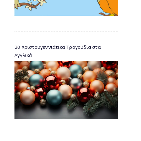
20 Χριστουγεννιάτικα Τραγούδια στα
Αγγλικά