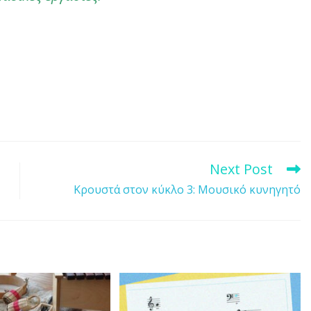
Next Post
Κρουστά στον κύκλο 3: Μουσικό κυνηγητό