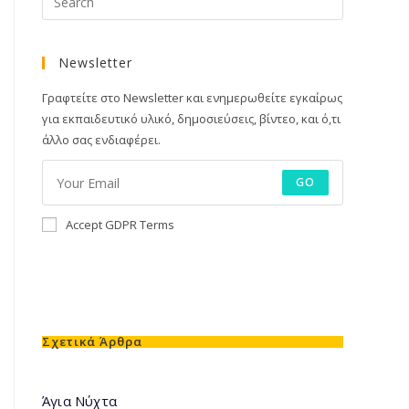
Newsletter
Γραφτείτε στο Newsletter και ενημερωθείτε εγκαίρως
για εκπαιδευτικό υλικό, δημοσιεύσεις, βίντεο, και ό,τι
άλλο σας ενδιαφέρει.
GO
Accept GDPR Terms
Σχετικά Άρθρα
Άγια Νύχτα