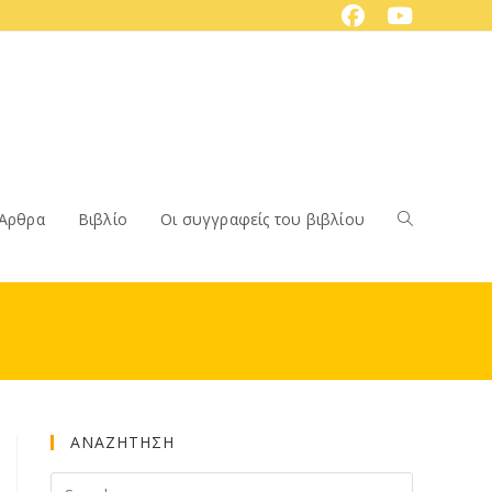
Άρθρα
Βιβλίο
Οι συγγραφείς του βιβλίου
Toggle
website
ΑΝΑΖΗΤΗΣΗ
search