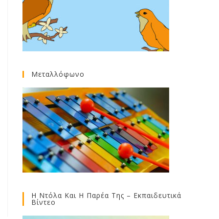
Μεταλλόφωνο
Η Ντόλα Και Η Παρέα Της – Εκπαιδευτικά
Βίντεο