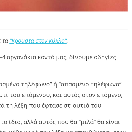
ε τα
“Κρουστά στον κύκλο”
.
-4 οργανάκια κοντά μας, δίνουμε οδηγίες
αλασμένο τηλέφωνο” ή “σπασμένο τηλέφωνο”
υτί του επόμενου, και αυτός στον επόμενο,
ά τη λέξη που έφτασε στ’ αυτιά του.
ο ίδιο, αλλά αυτός που θα “μιλά” θα είναι