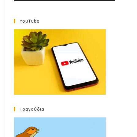
YouTube
Τραγούδια