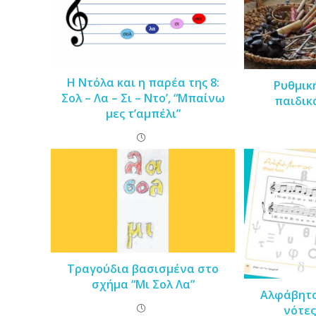
Η Ντόλα και η παρέα της 8:
Ρυθμικ
Σολ – Λα – Σι – Ντο’, “Μπαίνω
παιδικ
μες τ’αμπέλι”
Τραγούδια βασισμένα στο
σχήμα “Μι Σολ Λα”
Αλφάβητο
νότες