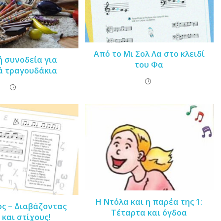
Από το Μι Σολ Λα στο κλειδί
ή συνοδεία για
του Φα
ά τραγουδάκια
Η Ντόλα και η παρέα της 1:
ς – Διαβάζοντας
Τέταρτα και όγδοα
 και στίχους!