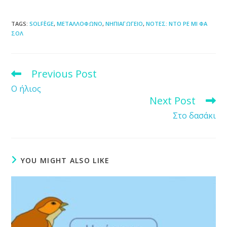
TAGS
:
SOLFÈGE
,
ΜΕΤΑΛΛΟΦΩΝΟ
,
ΝΗΠΙΑΓΩΓΕΙΟ
,
ΝΟΤΕΣ: ΝΤΟ ΡΕ ΜΙ ΦΑ
ΣΟΛ
Previous Post
Read
more
Ο ήλιος
articles
Next Post
Στο δασάκι
YOU MIGHT ALSO LIKE