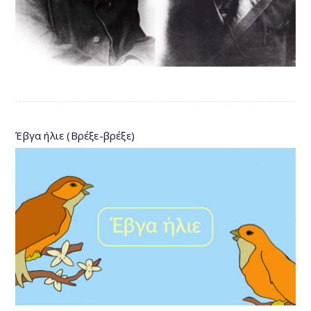
Έβγα ήλιε (Βρέξε-βρέξε)