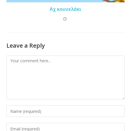
Αχ κουνελάκι
Leave a Reply
Comment
Enter
your
name
Enter
or