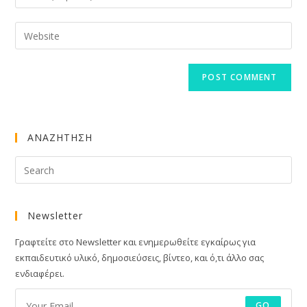
your
username
email
Enter
to
address
your
comment
to
website
comment
URL
(optional)
ΑΝΑΖΗΤΗΣΗ
Newsletter
Γραφτείτε στο Newsletter και ενημερωθείτε εγκαίρως για
εκπαιδευτικό υλικό, δημοσιεύσεις, βίντεο, και ό,τι άλλο σας
ενδιαφέρει.
GO