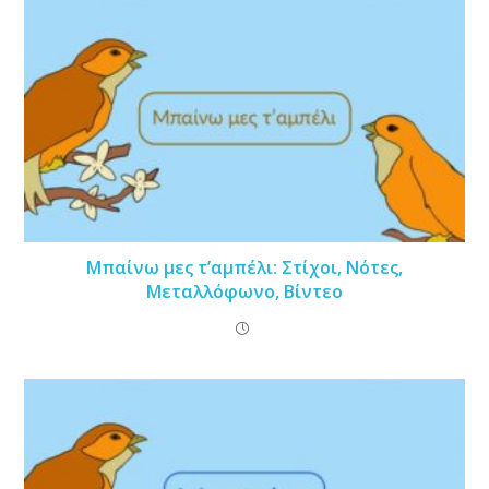
Μπαίνω μες τ’αμπέλι: Στίχοι, Νότες,
Μεταλλόφωνο, Βίντεο