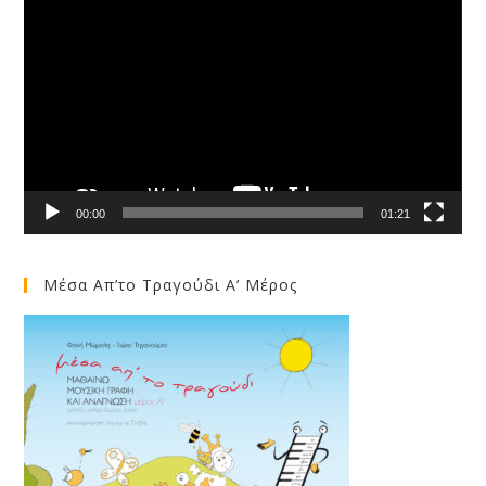
Player
00:00
01:21
Μέσα Απ’το Τραγούδι Α’ Μέρος