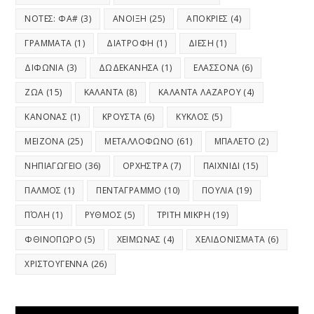
ΝΟΤΕΣ: ΦΑ#
(3)
ΑΝΟΙΞΗ
(25)
ΑΠΟΚΡΙΕΣ
(4)
ΓΡΑΜΜΑΤΑ
(1)
ΔΙΑΤΡΟΦΗ
(1)
ΔΙΕΣΗ
(1)
ΔΙΦΩΝΙΑ
(3)
ΔΩΔΕΚΑΝΗΣΑ
(1)
ΕΛΑΣΣΟΝΑ
(6)
ΖΩΑ
(15)
ΚΑΛΑΝΤΑ
(8)
ΚΑΛΑΝΤΑ ΛΑΖΑΡΟΥ
(4)
ΚΑΝΟΝΑΣ
(1)
ΚΡΟΥΣΤΑ
(6)
ΚΥΚΛΟΣ
(5)
ΜΕΙΖΟΝΑ
(25)
ΜΕΤΑΛΛΟΦΩΝΟ
(61)
ΜΠΑΛΕΤΟ
(2)
ΝΗΠΙΑΓΩΓΕΙΟ
(36)
ΟΡΧΗΣΤΡΑ
(7)
ΠΑΙΧΝΙΔΙ
(15)
ΠΑΛΜΟΣ
(1)
ΠΕΝΤΑΓΡΑΜΜΟ
(10)
ΠΟΥΛΙΑ
(19)
ΠΌΛΗ
(1)
ΡΥΘΜΟΣ
(5)
ΤΡΙΤΗ ΜΙΚΡΗ
(19)
ΦΘΙΝΟΠΩΡΟ
(5)
ΧΕΙΜΩΝΑΣ
(4)
ΧΕΛΙΔΟΝΙΣΜΑΤΑ
(6)
ΧΡΙΣΤΟΥΓΕΝΝΑ
(26)
Video