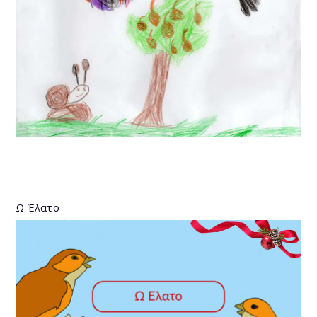
Ω Έλατο