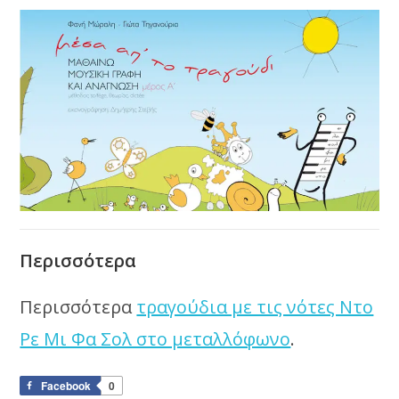
Περισσότερα
Περισσότερα
τραγούδια με τις νότες Ντο
Ρε Μι Φα Σολ στο μεταλλόφωνο
.
Facebook
0